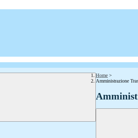
Home
>
Amministrazione Tra
Amministr