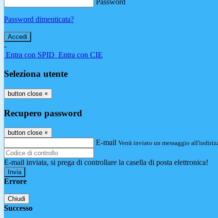
Password
Password dimenticata?
-
Entra con SPID
Entra con CIE
Seleziona utente
button close
×
Recupero password
button close
×
E-mail
Verrà inviato un messaggio all'indirizz
E-mail inviata, si prega di controllare la casella di posta elettronica!
Errore
Chiudi
Successo