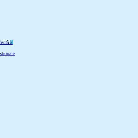
tività
2
stionale