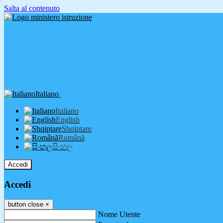
Salta al contenuto
Italiano
Italiano
English
Shqiptare
Română
සිංහල
Accedi
Accedi
button close
×
Nome Utente