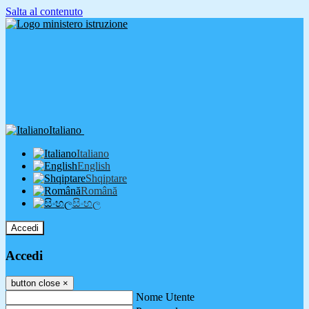
Salta al contenuto
Italiano
Italiano
English
Shqiptare
Română
සිංහල
Accedi
Accedi
button close
×
Nome Utente