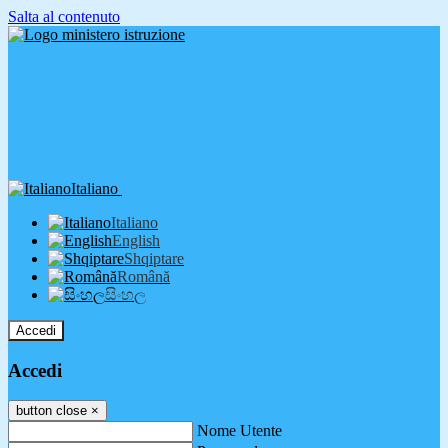
Salta al contenuto
Italiano
Italiano
English
Shqiptare
Română
සිංහල
Accedi
Accedi
button close
×
Nome Utente