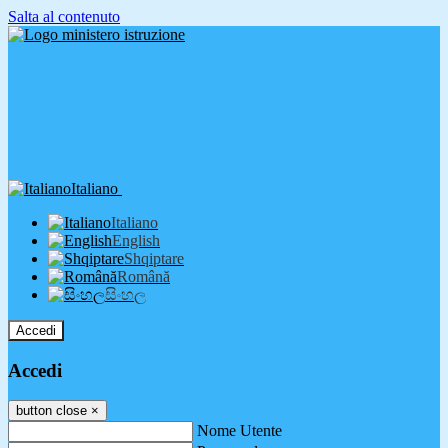
Salta al contenuto
Italiano
Italiano
English
Shqiptare
Română
සිංහල
Accedi
Accedi
button close
×
Nome Utente