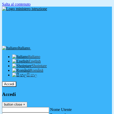
Salta al contenuto
Italiano
Italiano
English
Shqiptare
Română
සිංහල
Accedi
Accedi
button close
×
Nome Utente