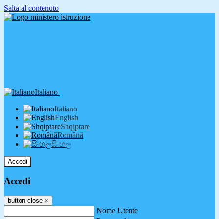
Salta al contenuto
Italiano
Italiano
English
Shqiptare
Română
සිංහල
Accedi
Accedi
button close
×
Nome Utente